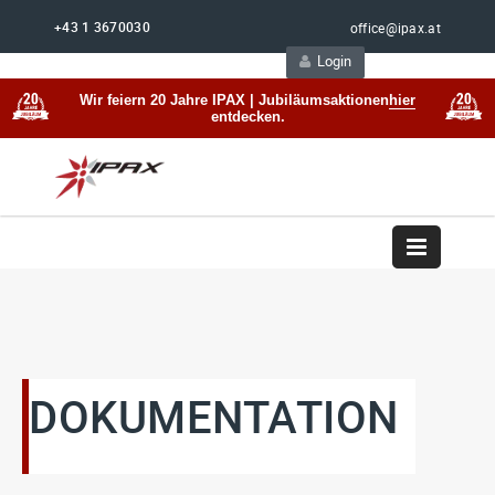
+43 1 3670030
office@ipax.at
Login
Support
Beratung
Wir feiern 20 Jahre IPAX | Jubiläumsaktionen
hier
entdecken.
DOKUMENTATION