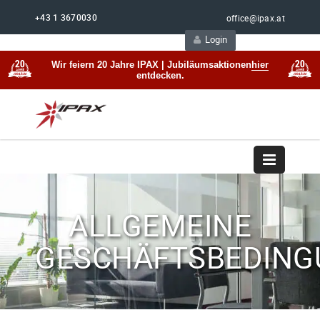
+43 1 3670030
office@ipax.at
Login
Support
Beratung
Wir feiern 20 Jahre IPAX | Jubiläumsaktionen
hier
entdecken.
ALLGEMEINE
GESCHÄFTSBEDIN