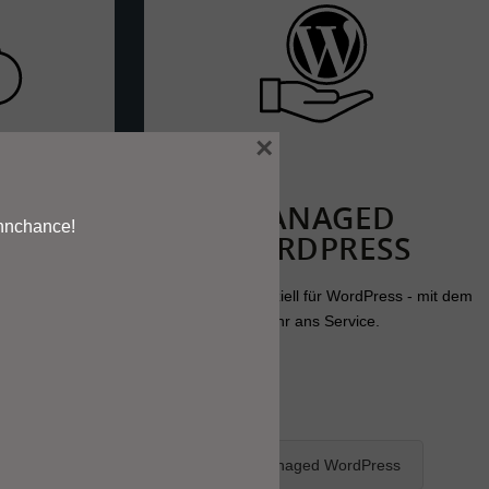
×
CHER
MANAGED
innchance!
WORDPRESS
n oder zum
Mit dem IPAX
Webhosting speziell für WordPress - mit dem
aten sicher
Mehr ans Service.
e abrufbar.
r
zu Managed WordPress