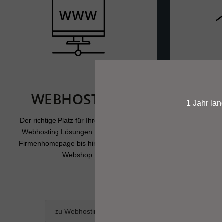
WEBHOSTING
SER
1 Jahr la
Der richtige Platz für Ihre Homepage.
In zwei der fo
Webhosting Lösungen für die kleine
Wiens bie
Firmenhomepage bis hin zum großen
hochverfügb
Webshop.
a
zu Webhosting