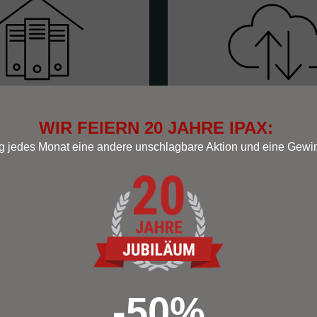
WIR FEIERN 20 JAHRE IPAX:
VERHOUSING
CLOUD SPEI
ng jedes Monat eine andere unschlagbare Aktion und eine Gew
rtschrittlichsten Rechenzentren
Ob als Backup Ihrer Date
ten wir professionelle und
Zusammenarbeiten im Team. 
are Server-Unterbringung für
Cloud Speicher sind Ihre D
lle Anforderungen.
verwahrt und überall für Si
-50%
zu Serverhousing
zu Cloud Speiche