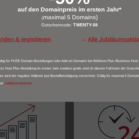
auf den Domainpreis im ersten Jahr*
maximal 5 Domains)
(
Gutscheincode:
TWENTY-08
inden & registrieren
→
Alle Jubiläumsakti
ültig für PURE Domain-Bestellungen oder Add-on-Domains bei Webhost Plus-/Business Host 
s Host Plus-Bestellung im ersten Jahr sowieso gratis sind (in diesem Fall kann der Gutsch
s wird der reguläre Vollpreis laut Bestellbestätigung verrechnet. Gültig für maximal 5 Domain
WARUM FÜR IPAX ENTSCHEIDEN
ter
Jubiläumsaktionen