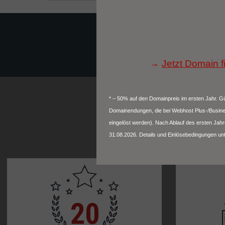
→
Jetzt Domain f
* – 50% auf den Domainpreis im ersten Jahr. G
Domainendungen, die bei Webhost Plus-/Busines
eingelöst werden). Nach Ablauf des ersten Jahre
31.08.2026. Details und Einlösebedingungen un