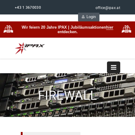
+43 1 3670030
office@ipax.at
Login
Support
Beratung
Wir feiern 20 Jahre IPAX | Jubiläumsaktionen
hier
entdecken.
FIREWALL