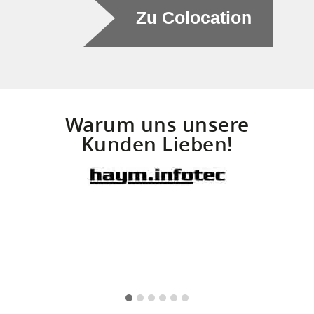
Zu Colocation
Warum uns unsere
Kunden Lieben!
- Michael Haym, Geschäftsführer -
- Eckh