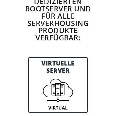
DEDIZIERTEN
ROOTSERVER UND
FÜR ALLE
SERVERHOUSING
PRODUKTE
VERFÜGBAR:
VIRTUELLE
VIRTUAL line
SERVER
Passende virtuelle Server für
jede Anforderung.
Weiter zu