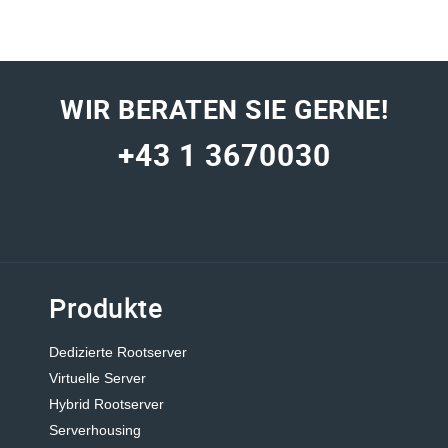
"IPAX stellt die nötige Infrastruktur für unsere
„Als 
Online-Anwendungen zur Verfügung und
legen 
ermöglicht uns mit schnellem und persönlichem
und P
WIR BERATEN SIE GERNE!
Support eine sorgenfreie Geschäftsabwicklung."
System
www.haym.info
Kombi
+43 1 3670030
kompe
gefund
fastla
Produkte
Dedizierte Rootserver
Virtuelle Server
Hybrid Rootserver
Serverhousing