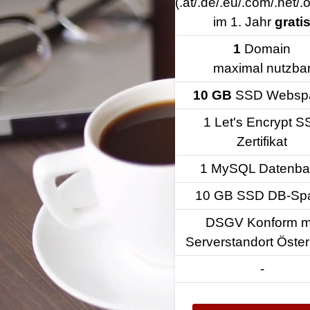
(.at/.de/.eu/.com/.net/.o
im 1. Jahr
grati
1
Domain
maximal nutzba
10 GB
SSD Websp
1 Let's Encrypt S
Zertifikat
1 MySQL Datenba
10 GB SSD DB-Sp
DSGV Konform m
Serverstandort Öster
-