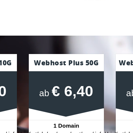
10G
Webhost Plus 50G
Web
0
€ 6,40
ab
a
1 Domain