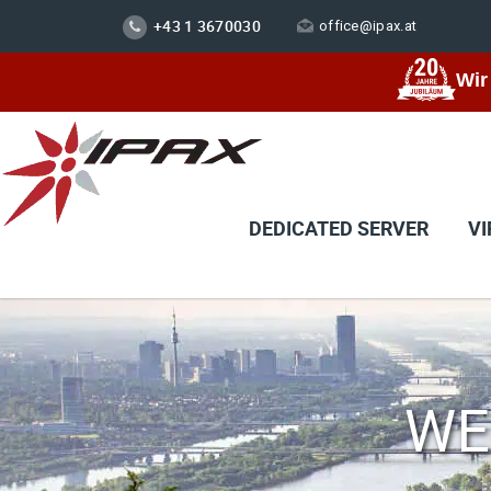
+43 1 3670030
office@ipax.at
Wir
DEDICATED SERVER
VI
WE