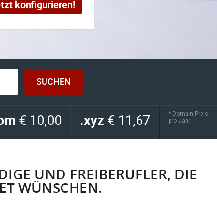
tzt konfigurieren!
* Domain-Preis
com
.xyz
€ 10,00
€ 11,67
pro Jahr
IGE UND FREIBERUFLER, DIE
NET WÜNSCHEN.