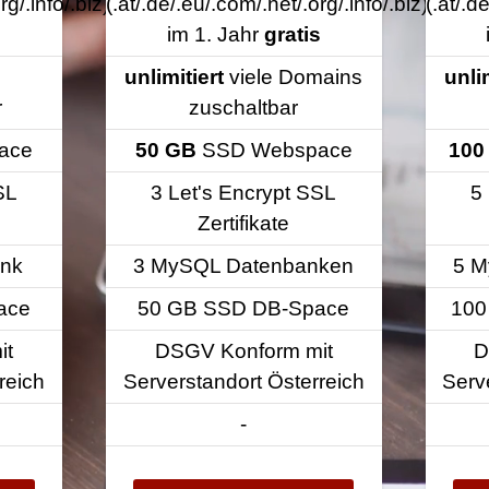
rg/.info/.biz)
(.at/.de/.eu/.com/.net/.org/.info/.biz)
(.at/.d
s
im 1. Jahr
gratis
unlimitiert
viele Domains
unli
r
zuschaltbar
ace
50 GB
SSD Webspace
100
SL
3 Let's Encrypt SSL
5
Zertifikate
nk
3 MySQL Datenbanken
5 M
ace
50 GB SSD DB-Space
100
it
DSGV Konform mit
D
reich
Serverstandort Österreich
Serv
-