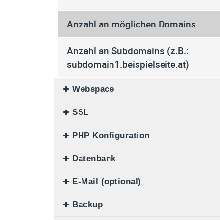
Anzahl an möglichen Domains
Anzahl an Subdomains (z.B.:
subdomain1.beispielseite.at)
Webspace
SSL
Speicherplatz für Ihre Homepage
PHP Konfiguration
Let's Encrypt SSL Zertifikate
PHP Version
Datenbank
PHP Version
Unterstützung für 1 zusätzliches Let
Encrypt SSL Zertifikat
E-Mail (optional)
Datenbanken inkludiert
Webserver
Einfache Aktivierung über das IPAX
Backup
E-Mail Hosting Addon
Datenbank Speicherplatz
OpCode Cache
Control Panel