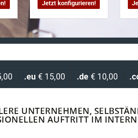
en!
Jetzt konfigurieren!
Je
.eu
.de
.
,00
€ 15,00
€ 10,00
TLERE UNTERNEHMEN, SELBSTÄND
SIONELLEN AUFTRITT IM INTER