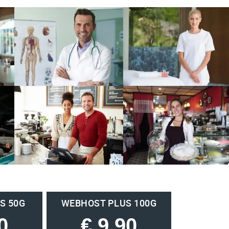
S 50G
WEBHOST PLUS 100G
0
€ 9,90