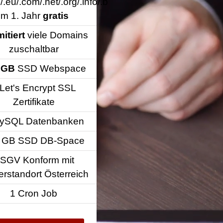
e/.eu/.com/.net/.org/.info/.biz)
im 1. Jahr
gratis
mitiert
viele Domains
zuschaltbar
 GB
SSD Webspace
 Let's Encrypt SSL
Zertifikate
ySQL Datenbanken
 GB SSD DB-Space
SGV Konform mit
erstandort Österreich
1 Cron Job