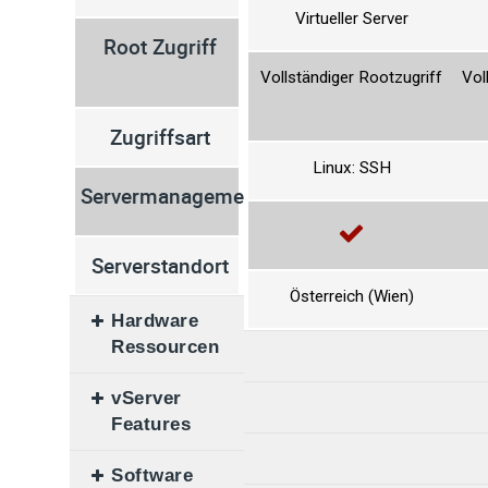
Virtueller Server
Virtueller Server
Root Zugriff
Vollständiger Rootzugriff
Vollständiger Rootzugriff
Vol
Zugriffsart
Linux: SSH
Linux: SSH
Servermanagement
Serverstandort
Österreich (Wien)
Österreich (Wien)
Hardware
Ressourcen
vServer
CPU-vCores
1+1 Cores
Features
CPU-Mindesttakt
KVM
Als Hypervisor für
K
3.00 GHz
Software
Virtualisierungs-
unsere leistungstarken
un