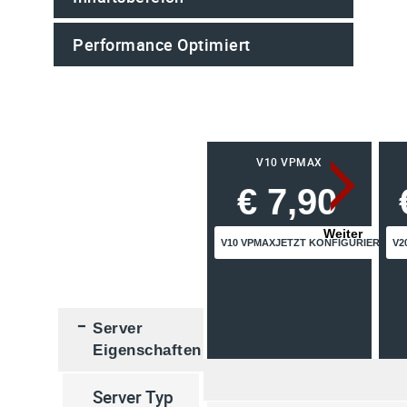
Performance Optimiert
V10 VPMAX
€ 7,90
V10 VPMAX
JETZT
KONFIGURIEREN
V2
Server
Eigenschaften
Server Typ