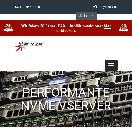
+43 1 3670030
office@ipax.at
Login
Support
Beratung
Wir feiern 20 Jahre IPAX | Jubiläumsaktionen
hier
entdecken.
PERFORMANTE
NVME VSERVER