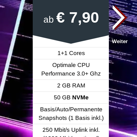
€ 7,90
ab
a
1+1 Cores
Optimale CPU
Performance 3.0+ Ghz
Per
2 GB RAM
50 GB
NVMe
Basis/Auto/Permanente
Bas
Snapshots (1 Basis inkl.)
Snap
250 Mbit/s Uplink inkl.
250