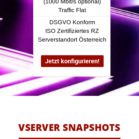
(1000 Mbit/s optional)
(10
Traffic Flat
DSGVO Konform
ISO Zertifiziertes RZ
IS
Serverstandort Österreich
Serve
Jetzt konfigurieren!
Je
VSERVER SNAPSHOTS