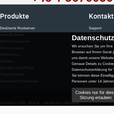
Produkte
Kontakt
Dedizierte Rootserver
Support
Virtuelle Server
Beratung
Datenschutz
Hybrid Rootserver
Login Kundenv
Wir ersuchen Sie um Ihre 
Serverhousing
Webmail
Browser auf Ihrem Gerät g
Webhosting
uns damit unsere Website
Domains
Genaue Details zu Cookies
Managed WordPress
Datenschutzerklärung für
Cloud Speicher
Sie können diese Einwilli
Voiceserver/Teamspeak
Personen unter 14 Jahren k
Cookies nur für dies
Sitzung erlauben
Copyright © 2025
IPAX.at
- Alle Rechte vorbehalten