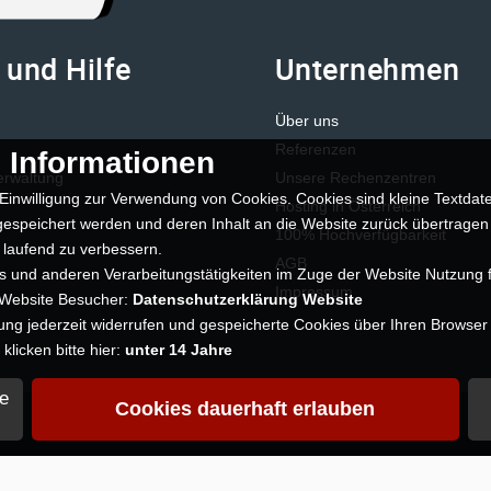
 und Hilfe
Unternehmen
Über uns
Referenzen
 Informationen
erwaltung
Unsere Rechenzentren
Einwilligung zur Verwendung von Cookies. Cookies sind kleine Textdate
Hosting in Österreich
espeichert werden und deren Inhalt an die Website zurück übertragen
100% Hochverfügbarkeit
 laufend zu verbessern.
AGB
 und anderen Verarbeitungstätigkeiten im Zuge der Website Nutzung f
Impressum
 Website Besucher:
Datenschutzerklärung Website
gung jederzeit widerrufen und gespeicherte Cookies über Ihren Browser
licken bitte hier:
unter 14 Jahre
e
Cookies dauerhaft erlauben