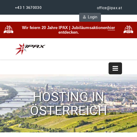
+43 1 3670030
office@ipax.at
Login
Support
Beratung
Wir feiern 20 Jahre IPAX | Jubiläumsaktionen
hier
entdecken.
HOSTING IN
ÖSTERREICH