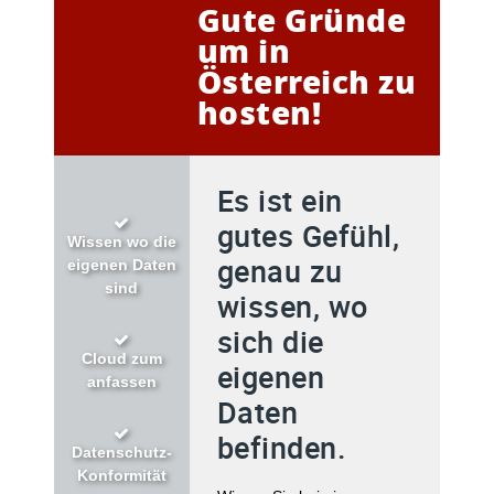
Gute Gründe
um in
Österreich zu
hosten!
Es ist ein
gutes Gefühl,
Wissen wo die
genau zu
eigenen Daten
sind
wissen, wo
sich die
Cloud zum
eigenen
anfassen
Daten
befinden.
Datenschutz-
Konformität