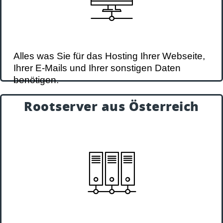
Alles was Sie für das Hosting Ihrer Webseite,
Ihrer E-Mails und Ihrer sonstigen Daten
benötigen.
Rootserver aus Österreich
zu Webhosting aus Österreich
Rootserver
Made in Austria
Dedizierte Server, Virtuelle Server, Hybrid
Server und Managed Server warten auf Sie.