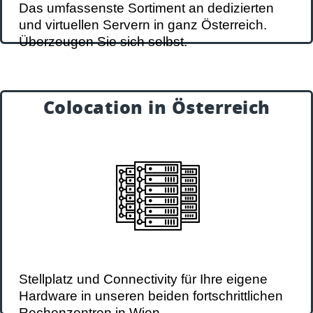
Das umfassenste Sortiment an dedizierten
und virtuellen Servern in ganz Österreich.
Überzeugen Sie sich selbst.
zu Rootserver aus Österreich
Colocation in Österreich
Colocation
Made in Austria
Colocation für Rackserver auf Basis
einzelner Höheneinheiten, Shared Racks
und komplette Full-Racks.
Stellplatz und Connectivity für Ihre eigene
zu Serverhousing in Wien
Hardware in unseren beiden fortschrittlichen
Rechenzentren in Wien.