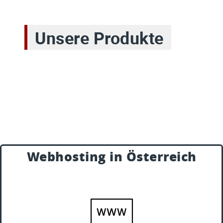
Unsere Produkte
Webhosting in Österreich
Webhosting
Made in Austria
Webhosting, Domains, Online Speicher und
WordPress Hosting.