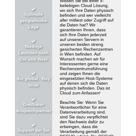
Wissen Sie bei einer x-
beliebigen Cloud Lösung,
wo sich Ihre Daten physisch
Optimale
befinden und wer vielleicht
aller mitliest oder Zugriff auf
geografische
die Daten hat? Wir
Lage
garantieren Ihnen, dass
sich Ihre Daten jederzeit
auf unseren Servern in
unseren beiden streng
Niedrige
gesicherten Rechenzentren
Latenzen nach
in Wien befinden. Auf
Wunsch machen wir für
Ost und West
Interessenten gerne eine
Rechenzentrumsführung
und zeigen Ihnen die
eingesetzten Host-Systeme
Act global - Buy
auf denen sich die Daten
local
physisch befinden. Das ist
Cloud zum Anfassen!
Beachte Sie: Wenn Sie
Greifbarer
Verantwortlicher für eine
Ansprechpartner
Datenverarbeitung sind,
sind Sie dazu verpflichtet
den Nachweis dafür zu
erbeingen, dass die
Support der Sie
Verarbeitung gemäß der