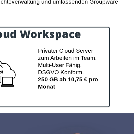
echteverwaltung und umfassenden Groupware
oud Workspace
loud Workspace
Privater Cloud Server
0 GB ab 10,75 € pro Monat
zum Arbeiten im Team.
00 GB ab 20,75 € pro Monat
Multi-User Fähig.
00 GB ab 33,25 € pro Monat
DSGVO Konform.
250 GB ab 10,75 € pro
Monat
ud Workspace