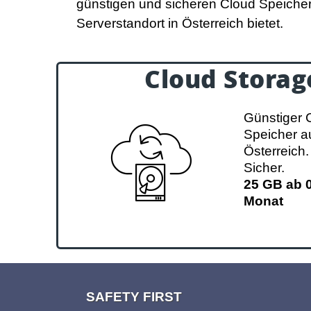
günstigen und sicheren Cloud Speicher
Serverstandort in Österreich bietet.
Cloud Storag
Cloud Storag
Günstiger 
25 GB ab 0,80 € pro Mona
Speicher a
100 GB ab 1,30 € pro Mon
Österreich.
1000 GB ab 4,15 € pro Mo
Sicher.
25 GB ab 0
Monat
Zu Cloud Storage
SAFETY FIRST