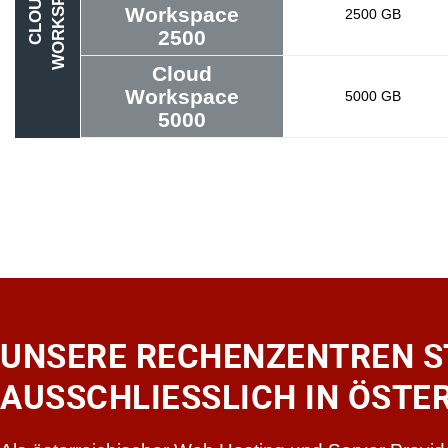
E
C
L
O
U
D
W
O
R
K
S
P
A
C
Workspace
2500 GB
2500
Cloud
Workspace
5000 GB
5000
UNSERE RECHENZENTREN S
AUSSCHLIESSLICH IN ÖSTE