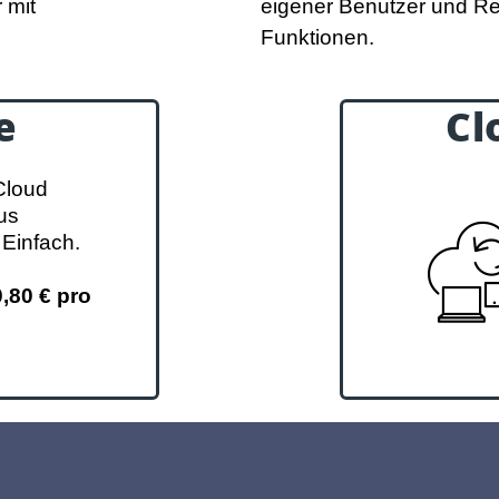
 mit
eigener Benutzer und R
Funktionen.
e
Cl
e
C
Cloud
t
25
us
at
25
 Einfach.
nat
50
,80 € pro
Zu Clo