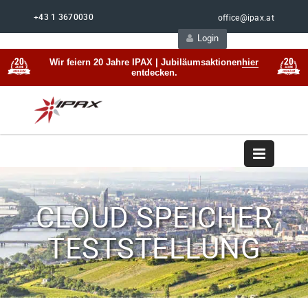
+43 1 3670030
office@ipax.at
Login
Support
Beratung
Wir feiern 20 Jahre IPAX | Jubiläumsaktionen
hier
entdecken.
CLOUD SPEICHER
TESTSTELLUNG