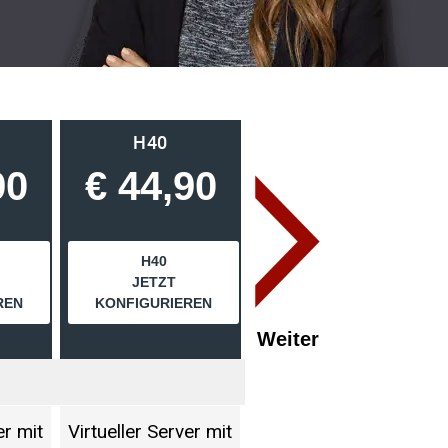
H40
H50
90
€ 44,90
€ 59,90
H40
H50
JETZT
JETZT
REN
KONFIGURIEREN
KONFIGURIEREN
er mit
Virtueller Server mit
Virtueller Server mit