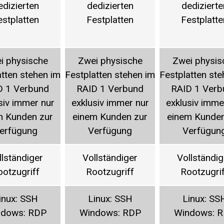
edizierten
dedizierten
dedizierte
estplatten
Festplatten
Festplatte
i physische
Zwei physische
Zwei physis
atten stehen im
Festplatten stehen im
Festplatten ste
D 1 Verbund
RAID 1 Verbund
RAID 1 Verb
siv immer nur
exklusiv immer nur
exklusiv imme
m Kunden zur
einem Kunden zur
einem Kunden
erfügung
Verfügung
Verfügun
llständiger
Vollständiger
Vollständig
ootzugriff
Rootzugriff
Rootzugri
inux: SSH
Linux: SSH
Linux: SS
ndows: RDP
Windows: RDP
Windows: 