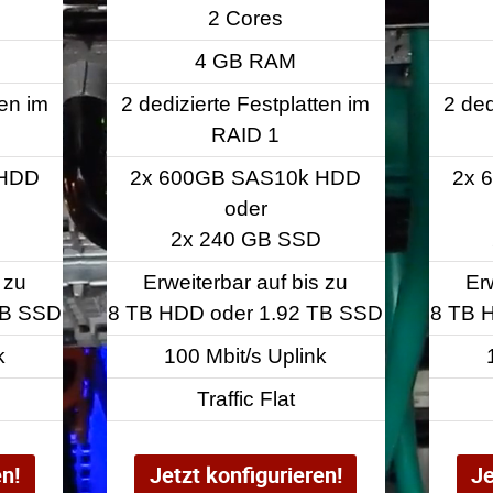
2 Cores
4 GB RAM
ten im
2 dedizierte Festplatten im
2 ded
RAID 1
 HDD
2x 600GB SAS10k HDD
2x 
oder
2x 240 GB SSD
 zu
Erweiterbar auf bis zu
Er
TB SSD
8 TB HDD oder 1.92 TB SSD
8 TB 
k
100 Mbit/s Uplink
Traffic Flat
en!
Jetzt konfigurieren!
Je