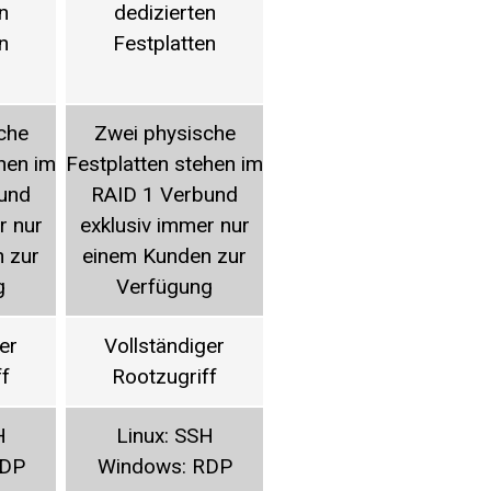
n
dedizierten
dedizierten
n
Festplatten
Festplatten
che
Zwei physische
Zwei physische
hen im
Festplatten stehen im
Festplatten stehen im
F
und
RAID 1 Verbund
RAID 1 Verbund
r nur
exklusiv immer nur
exklusiv immer nur
 zur
einem Kunden zur
einem Kunden zur
g
Verfügung
Verfügung
er
Vollständiger
Vollständiger
ff
Rootzugriff
Rootzugriff
H
Linux: SSH
Linux: SSH
RDP
Windows: RDP
Windows: RDP