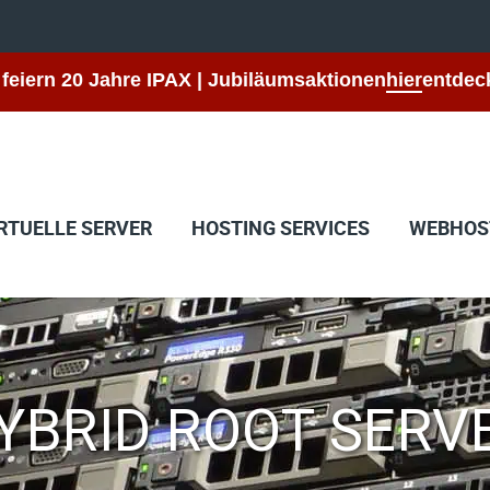
 feiern 20 Jahre IPAX | Jubiläumsaktionen
hier
entdec
RTUELLE SERVER
HOSTING SERVICES
WEBHOS
YBRID ROOT SERV