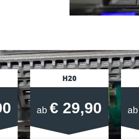
H20
90
€ 29,90
ab
a