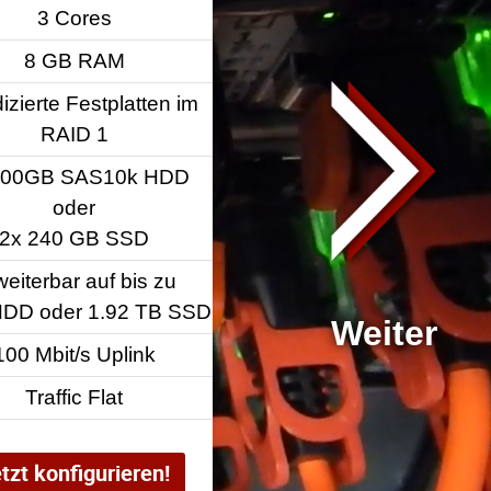
3 Cores
4 Cores
8 GB RAM
16 GB RAM
izierte Festplatten im
2 dedizierte Festplatte
RAID 1
RAID 1
600GB SAS10k HDD
2x 600GB SAS10k H
oder
oder
2x 240 GB SSD
2x 240 GB SSD
weiterbar auf bis zu
Erweiterbar auf bis z
HDD oder 1.92 TB SSD
8 TB HDD oder 1.92 TB
100 Mbit/s Uplink
100 Mbit/s Uplink
Traffic Flat
Traffic Flat
tzt konfigurieren!
Jetzt konfigurieren!