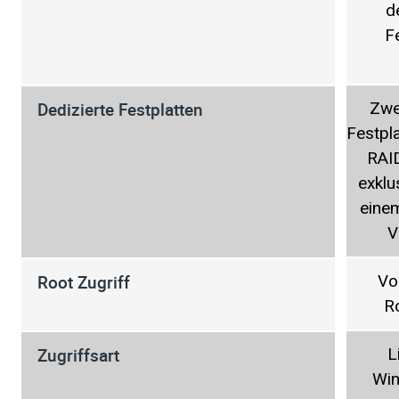
d
F
Dedizierte Festplatten
Zwe
Festpl
RAI
exklu
eine
V
Root Zugriff
Vo
R
Zugriffsart
L
Wi