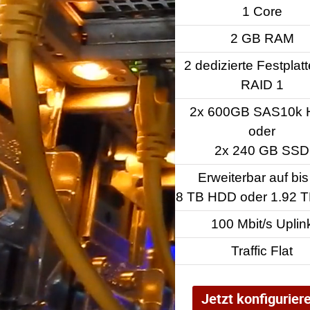
1 Core
2 GB RAM
2 dedizierte Festplat
RAID 1
2x 600GB SAS10k
oder
2x 240 GB SSD
Erweiterbar auf bis
8 TB HDD oder 1.92 
100 Mbit/s Uplin
Traffic Flat
Jetzt konfigurier