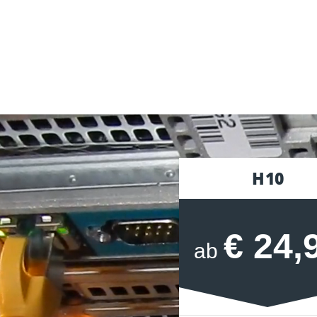
H10
€ 24,
ab