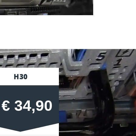
H30
H40
€ 34,90
€ 44,9
b
ab