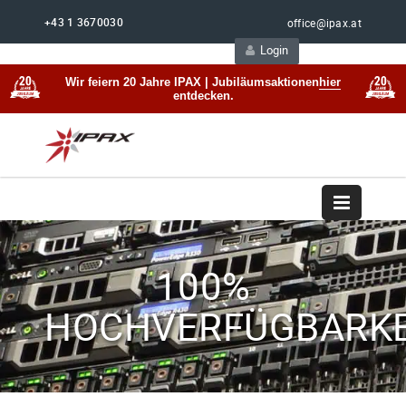
+43 1 3670030
office@ipax.at
Login
Support
Beratung
Wir feiern 20 Jahre IPAX | Jubiläumsaktionen
hier
entdecken.
100%
HOCHVERFÜGBARKE