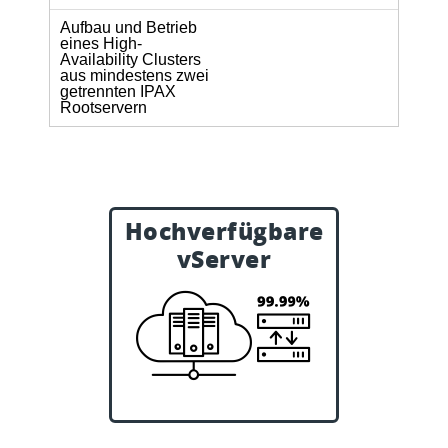
Aufbau und Betrieb
eines High-
Availability Clusters
aus mindestens zwei
getrennten IPAX
Rootservern
Hochverfügbare
VIRTUAL line HIGH
vServer
AVAILABILITY
Hochverfügbare virtuelle
Server für kritische
Anwendungen.
Weiter zu