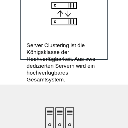
Clustersystem aus zwei
PROFESSIONAL line oder
BUSINESS line Servern
zusammen. Wir betreiben,
überwachen und managen
es für sie 24/7.
Server Clustering ist die
Königsklasse der
Hochverfügbarkeit. Aus zwei
dedizierten Servern wird ein
Weiter zu Server Clustering
hochverfügbares
Gesamtsystem.