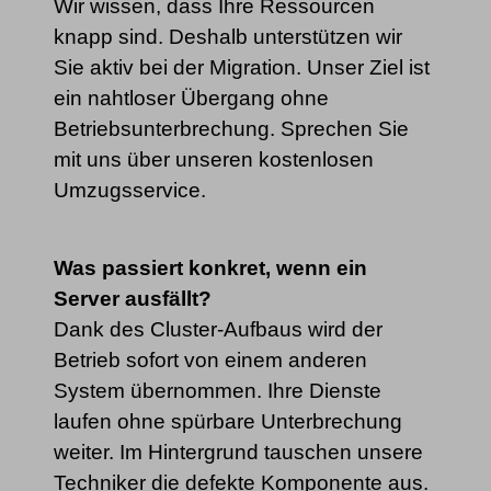
Wir wissen, dass Ihre Ressourcen
SDD
Setup (36
Gratis!
knapp sind. Deshalb unterstützen wir
Maximale
Monatsbindung)
Sie aktiv bei der Migration. Unser Ziel ist
Festplatten
8x NVMe
ein nahtloser Übergang ohne
Anzahl
Setup (24
100,00 €
Betriebsunterbrechung. Sprechen Sie
Monatsbindung)
mit uns über unseren kostenlosen
Festplatten
Umzugsservice.
optional (NVMe)
U.2 Datacenter NVMe SSD:
1.92 G
Setup (12
150,00 €
/ 3.84GB / 7.68GB / 15.36GB /
Monatsbindung)
30.72GB
Was passiert konkret, wenn ein
Server mit GPU
Setup (1
Server ausfällt?
(GPU Ready)
200,00 €
Monatsbindung)
Dank des Cluster-Aufbaus wird der
Betrieb sofort von einem anderen
Hardware RAID
System übernommen. Ihre Dienste
Controller
Auf Anfrage
laufen ohne spürbare Unterbrechung
weiter. Im Hintergrund tauschen unsere
Techniker die defekte Komponente aus.