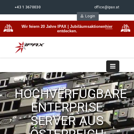
+43 1 3670030
office@ipax.at
Login
Support
Beratung
Wir feiern 20 Jahre IPAX | Jubiläumsaktionen
hier
entdecken.
HOCHVERFÜGBARE
ENTERPRISE
SERVER AUS