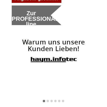
Zur
PROFESSIONAL
line
Warum uns unsere
Kunden Lieben!
- Michael Haym, Geschäftsführer -
- Eckh