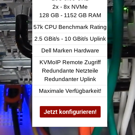
2x - 8x NVMe
128 GB - 1152 GB RAM
128
57k CPU Benchmark Rating
97k C
2.5 GBit/s - 10 GBit/s Uplink
2.5 GB
Dell Marken Hardware
Del
KVMoIP Remote Zugriff
KVM
Redundante Netzteile
Red
Redundanter Uplink
Re
Maximale Verfügbarkeit!
Maxi
Jetzt konfigurieren!
Je