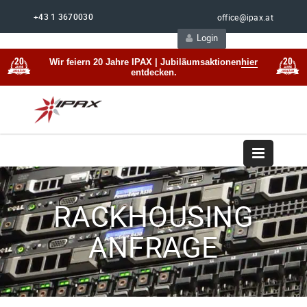
+43 1 3670030
office@ipax.at
Login
Support
Beratung
Wir feiern 20 Jahre IPAX | Jubiläumsaktionen
hier
entdecken.
RACKHOUSING
ANFRAGE