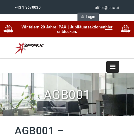
+43 1 3670030
office@ipax.at
Login
Support
Beratung
Wir feiern 20 Jahre IPAX | Jubiläumsaktionen
hier
entdecken.
AGB001
AGB001 –