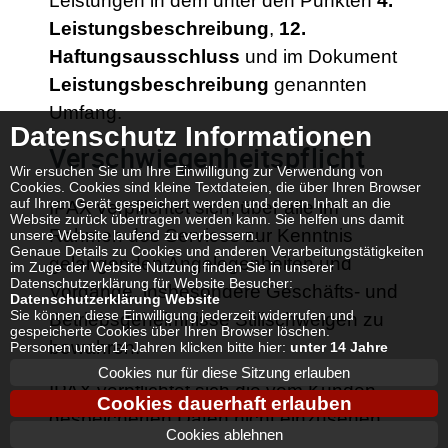
Leistungen in dem unter den Punkten
4.
Leistungsbeschreibung
,
12.
Haftungsausschluss
und im Dokument
Leistungsbeschreibung
genannten
Umfang.
Datenschutz Informationen
Verschwiegenheitspflicht
Wir ersuchen Sie um Ihre Einwilligung zur Verwendung von
Cookies. Cookies sind kleine Textdateien, die über Ihren Browser
auf Ihrem Gerät gespeichert werden und deren Inhalt an die
IPAX verpflichtet sich, über alle im
Website zurück übertragen werden kann. Sie helfen uns damit
Rahmen des Services zur Kenntnis
unsere Website laufend zu verbessern.
Genaue Details zu Cookies und anderen Verarbeitungstätigkeiten
gelangenden Angelegenheiten und
im Zuge der Website Nutzung finden Sie in unserer
Datenschutzerklärung für Website Besucher:
Vorgänge, insbesondere Geschäfts- und
Datenschutzerklärung Website
Sie können diese Einwilligung jederzeit widerrufen und
Betriebsgeheimnisse Stillschweigen zu
gespeicherte Cookies über Ihren Browser löschen.
bewahren.
Personen unter 14 Jahren klicken bitte hier:
unter 14 Jahre
Cookies nur für diese Sitzung erlauben
IPAX verpflichtet sich die vom Kunden
Cookies dauerhaft erlauben
gespeicherten Daten nicht einzusehen,
Cookies ablehnen
außer es wird vom entsprechenden