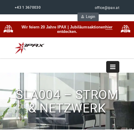
+43 1 3670030
office@ipax.at
Login
Support
Beratung
Wir feiern 20 Jahre IPAX | Jubiläumsaktionen
hier
entdecken.
SLA004 – STROM
& NETZWERK