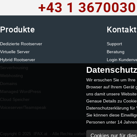
+43 1 3670030
Produkte
Kontakt
Dedizierte Rootserver
Support
Virtuelle Server
Beratung
Hybrid Rootserver
Login Kundenv
Datenschutz
Serverhousing
Webmail
Webhosting
Wir ersuchen Sie um Ihre 
Domains
Browser auf Ihrem Gerät g
Managed WordPress
uns damit unsere Website
Cloud Speicher
Genaue Details zu Cookies
Voiceserver/Teamspeak
Datenschutzerklärung für
Sie können diese Einwilli
Personen unter 14 Jahren k
Copyright © 2025
IPAX.at
- Alle Rechte vorbehalten
Cookies nur für dies