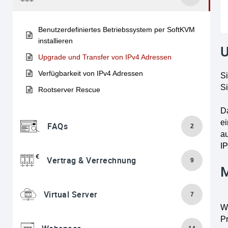
Benutzerdefiniertes Betriebssystem per SoftKVM
installieren
U
Upgrade und Transfer von IPv4 Adressen
Verfügbarkeit von IPv4 Adressen
Si
S
Rootserver Rescue
D
e
FAQs
2
a
IP
Vertrag & Verrechnung
9
M
Virtual Server
7
W
P