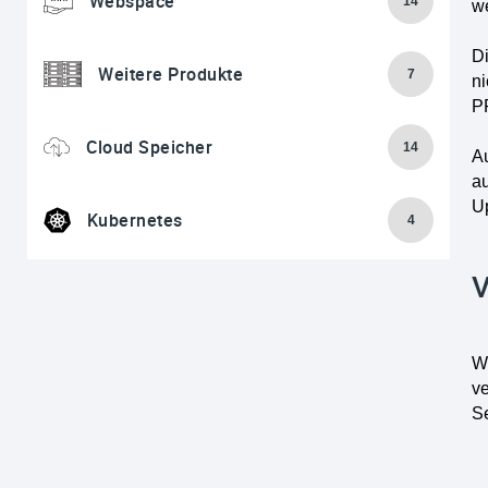
Webspace
14
w
D
Weitere Produkte
7
n
P
Cloud Speicher
14
A
a
U
Kubernetes
4
V
W
v
S