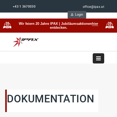
+43 1 3670030
office@ipax.at
Login
Support
Beratung
Wir feiern 20 Jahre IPAX | Jubiläumsaktionen
hier
entdecken.
DOKUMENTATION