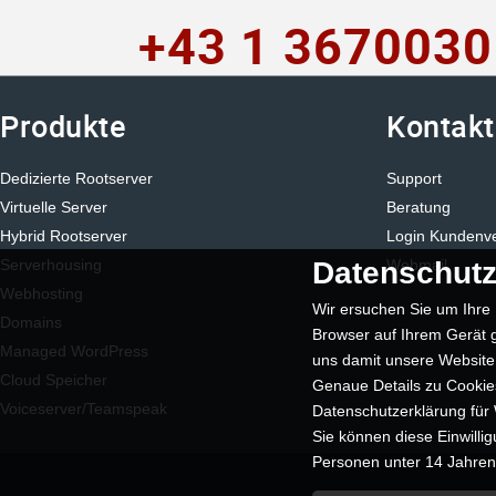
+43 1 3670030
Produkte
Kontakt
Dedizierte Rootserver
Support
Virtuelle Server
Beratung
Hybrid Rootserver
Login Kundenv
Datenschutz
Serverhousing
Webmail
Webhosting
Wir ersuchen Sie um Ihre 
Domains
Browser auf Ihrem Gerät g
Managed WordPress
uns damit unsere Website
Cloud Speicher
Genaue Details zu Cookies
Voiceserver/Teamspeak
Datenschutzerklärung für
Sie können diese Einwilli
Personen unter 14 Jahren k