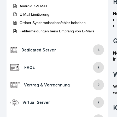
R
Android K-9 Mail
N
E-Mail Limitierung
di
Ordner Synchronisationsfehler beheben
un
Fehlermeldungen beim Empfang von E-Mails
G
Dedicated Server
4
N
in
FAQs
2
W
Vertrag & Verrechnung
9
W
w
Virtual Server
7
K