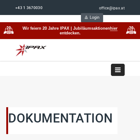
+43 1 3670030
office@ipax.at
Login
Support
Beratung
Wir feiern 20 Jahre IPAX | Jubiläumsaktionen
hier
entdecken.
DOKUMENTATION