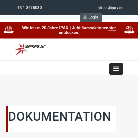
+43 1 3670030
office@ipax.at
Login
Support
Beratung
Wir feiern 20 Jahre IPAX | Jubiläumsaktionen
hier
entdecken.
DOKUMENTATION