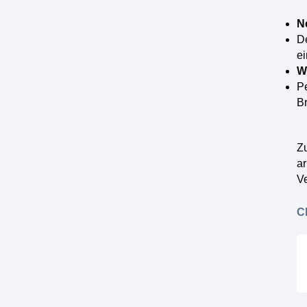
N
De
ei
W
Pe
Br
Zu
ar
Ve
C