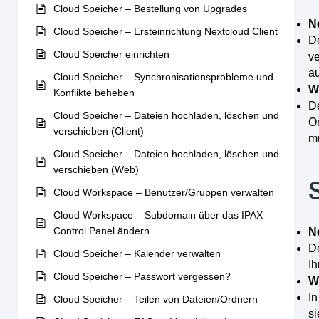
Cloud Speicher – Bestellung von Upgrades
N
Cloud Speicher – Ersteinrichtung Nextcloud Client
De
Cloud Speicher einrichten
v
a
Cloud Speicher – Synchronisationsprobleme und
W
Konflikte beheben
De
Cloud Speicher – Dateien hochladen, löschen und
Or
verschieben (Client)
m
Cloud Speicher – Dateien hochladen, löschen und
verschieben (Web)
Cloud Workspace – Benutzer/Gruppen verwalten
Cloud Workspace – Subdomain über das IPAX
Control Panel ändern
N
De
Cloud Speicher – Kalender verwalten
Ih
Cloud Speicher – Passwort vergessen?
W
I
Cloud Speicher – Teilen von Dateien/Ordnern
si