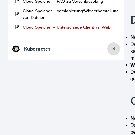
Cloud Speicher – FAQ zu Verschlüsselung
Cloud Speicher – Versionierung/Wiederherstellung
von Dateien
Cloud Speicher – Unterschiede Client vs. Web
N
De
Kubernetes
4
ka
m
W
D
ge
N
Da
be