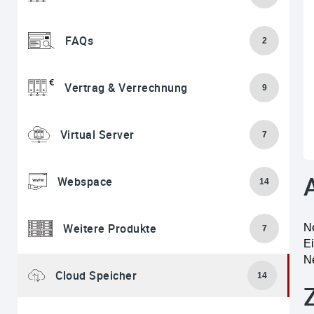
FAQs
2
Vertrag & Verrechnung
9
Virtual Server
7
Webspace
14
Weitere Produkte
Ne
7
E
Ne
Cloud Speicher
14