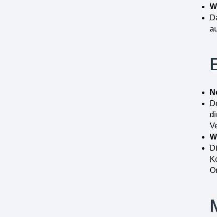
W
Da
a
N
De
d
V
W
Di
Ko
Or