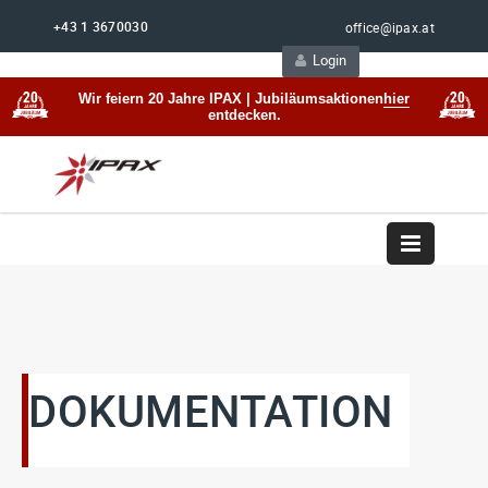
+43 1 3670030
office@ipax.at
Login
Support
Beratung
Wir feiern 20 Jahre IPAX | Jubiläumsaktionen
hier
entdecken.
DOKUMENTATION