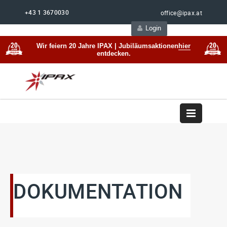
+43 1 3670030
office@ipax.at
Login
Support
Beratung
Wir feiern 20 Jahre IPAX | Jubiläumsaktionen
hier
entdecken.
DOKUMENTATION