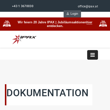
+43 1 3670030
office@ipax.at
Login
Support
Beratung
Wir feiern 20 Jahre IPAX | Jubiläumsaktionen
hier
entdecken.
DOKUMENTATION