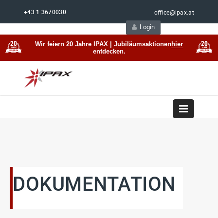
+43 1 3670030
office@ipax.at
Login
Support
Beratung
Wir feiern 20 Jahre IPAX | Jubiläumsaktionen
hier
entdecken.
DOKUMENTATION