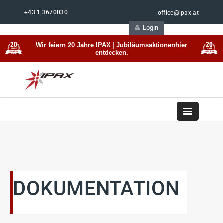
+43 1 3670030
office@ipax.at
Login
Support
Beratung
Wir feiern 20 Jahre IPAX | Jubiläumsaktionen
hier
entdecken.
DOKUMENTATION