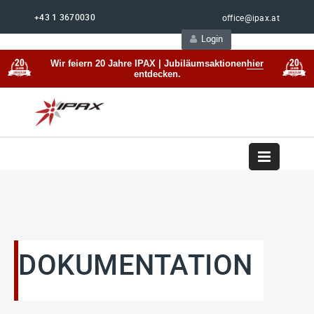
+43 1 3670030
office@ipax.at
Login
Support
Beratung
Wir feiern 20 Jahre IPAX | Jubiläumsaktionen
hier
entdecken.
DOKUMENTATION