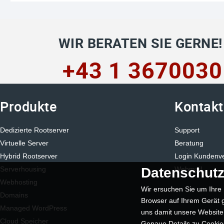
WIR BERATEN SIE GERNE!
+43 1 3670030
Produkte
Kontakt
Dedizierte Rootserver
Support
Virtuelle Server
Beratung
Hybrid Rootserver
Login Kundenv
Datenschutz
Serverhousing
Webmail
Webhosting
Wir ersuchen Sie um Ihre 
Domains
Browser auf Ihrem Gerät g
Managed WordPress
uns damit unsere Website
Cloud Speicher
Genaue Details zu Cookies