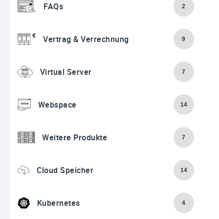
FAQs
2
Vertrag & Verrechnung
9
Virtual Server
7
Webspace
14
Weitere Produkte
7
Cloud Speicher
14
Kubernetes
4