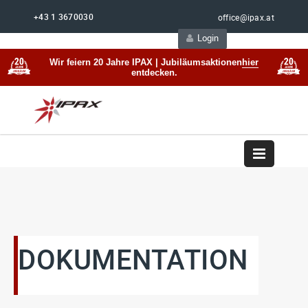
+43 1 3670030
office@ipax.at
Login
Support
Beratung
Wir feiern 20 Jahre IPAX | Jubiläumsaktionen
hier
entdecken.
DOKUMENTATION